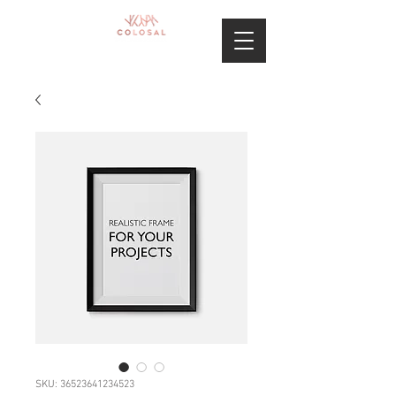
SKU: 36523641234523